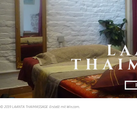
Die Hektik des Alltags
kurze Zeit ausble
LA
Einmal nur an sich selbs
THAI
sich etwas gestatt
© 2019 LAANTA THAIMASSAGE Erstellt mit
Wix.com.